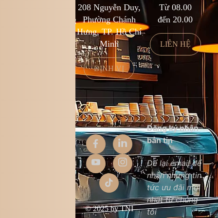
1900 588 878
208 Nguyễn Duy,
Từ 08.00
kcf.franchise@kingcoffee.com
Phường Chánh
đến 20.00
Hưng, TP. Hồ Chí
Minh
LIÊN HỆ
LIÊN HỆ
ĐỊNH VỊ
Thông tin
Đăng ký nhận
công ty
bản tin
Giới thiệu
Để lại email để
nhận những tin
Liên hệ
tức ưu đãi mới
Chất lượng sản
nhất từ chúng
phẩm
© 2025 by TNI
tôi