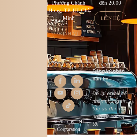
kcf.franchise@kingcoffee.com
Phường Chánh
đến 20.00
Hưng, TP. Hồ Chí
Minh
LIÊN HỆ
LIÊN HỆ
ĐỊNH VỊ
Thông tin
Đăng ký nhận
công ty
bản tin
Giới thiệu
Để lại email để
nhận những tin
Liên hệ
tức ưu đãi mới
Chất lượng sản
nhất từ chúng
phẩm
© 2025 by TNI
tôi
Điều khoản &
Corporation
điều kiện