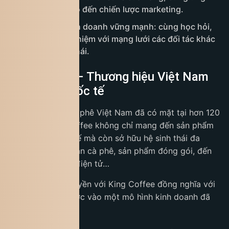
nguyên liệu cho đến chiến lược marketing.
Cộng đồng kinh doanh vững mạnh: cùng học hỏi,
chia sẻ kinh nghiệm với mạng lưới các đối tác khác
trong hệ sinh thái.
King Coffee – Thương hiệu Việt Nam
vươn tầm quốc tế
Là thương hiệu cà phê Việt Nam đã có mặt tại hơn 120
quốc gia, King Coffee không chỉ mang đến sản phẩm
chất lượng quốc tế mà còn sở hữu hệ sinh thái đa
dạng: từ chuỗi quán cà phê, sản phẩm đóng gói, đến
kênh thương mại điện tử…
Đầu tư nhượng quyền với King Coffee đồng nghĩa với
việc bạn đang bước vào một mô hình kinh doanh đã
được kiểm chứng: