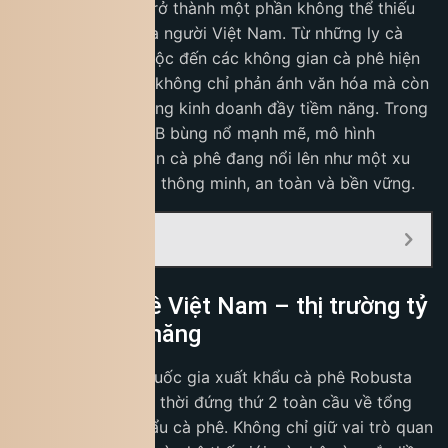
Cà phê từ lâu đã trở thành một phần không thể thiếu
trong đời sống của người Việt Nam. Từ những ly cà
phê sáng quen thuộc đến các không gian cà phê hiện
đại, thói quen này không chỉ phản ánh văn hóa mà còn
mở ra một thị trường kinh doanh đầy tiềm năng. Trong
bối cảnh ngành F&B bùng nổ mạnh mẽ, mô hình
nhượng quyền quán cà phê đang nổi lên như một xu
hướng khởi nghiệp thông minh, an toàn và bền vững.
Mục Lục:
Ngành cà phê Việt Nam – thị trường tỷ
đô đầy tiềm năng
Việt Nam hiện là quốc gia xuất khẩu cà phê Robusta
số 1 thế giới, đồng thời đứng thứ 2 toàn cầu về tổng
sản lượng xuất khẩu cà phê. Không chỉ giữ vai trò quan