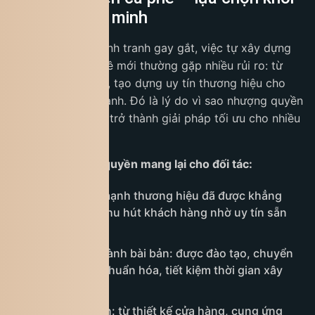
nghiệp thông minh
Trong bối cảnh cạnh tranh gay gắt, việc tự xây dựng
thương hiệu cà phê mới thường gặp nhiều rủi ro: từ
phát triển mô hình, tạo dựng uy tín thương hiệu cho
đến quản lý vận hành. Đó là lý do vì sao nhượng quyền
quán cà phê đang trở thành giải pháp tối ưu cho nhiều
nhà đầu tư.
Mô hình nhượng quyền mang lại cho đối tác:
Tận dụng sức mạnh thương hiệu đã được khẳng
định, dễ dàng thu hút khách hàng nhờ uy tín sẵn
có.
Hệ thống vận hành bài bản: được đào tạo, chuyển
giao quy trình chuẩn hóa, tiết kiệm thời gian xây
dựng từ đầu.
Hỗ trợ toàn diện: từ thiết kế cửa hàng, cung ứng