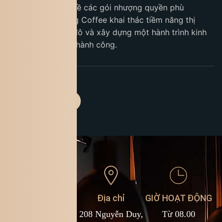
và tìm hiểu thêm về các gói nhượng quyền phù
hợp.Hãy cùng King Coffee khai thác tiềm năng thị
trường cà phê tỷ đô và xây dựng một hành trình kinh
doanh bền vững, thành công.
Liên hệ
Địa chỉ
GIỜ HOẠT ĐỘNG
1900 588 878
208 Nguyễn Duy,
Từ 08.00