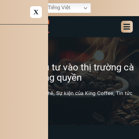
Tiếng Việt
X
Cơ hội đầu tư vào thị trường cà
phê nhượng quyền
27/02/2025
Kiến thức cà phê
,
Sự kiện của King Coffee
,
Tin tức
ngành cà phê