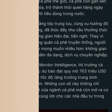
trọng trên bản đồ cà phê thế giới, cà phê còn gắn liền
với đời sống văn hóa, trở thành thói quen hàng ngày
của hàng triệu người tiêu dùng trong nước.
Sự phát triển của tầng lớp trung lưu, cùng xu hướng đô
thị hóa nhanh chóng, đã thúc đẩy nhu cầu thưởng thức
cà phê tại các không gian hiện đại, tiện nghi. Thay vì
chỉ dừng lại ở những quán cà phê truyền thống, người
tiêu dùng ngày nay mong muốn nhiều hơn: không gian
trải nghiệm, sản phẩm đa dạng, dịch vụ chuyên nghiệp.
Theo báo cáo của Mordor Intelligence, thị trường cà
phê Việt Nam được dự báo đạt quy mô 763 triệu USD
vào năm 2029, với tốc độ tăng trưởng trung bình
khoảng 8% mỗi năm. Những con số này không chỉ
khẳng định sức hút của ngành cà phê mà còn mở ra cơ
hội kinh doanh vô cùng lớn cho các nhà đầu tư trong
và ngoài nước.