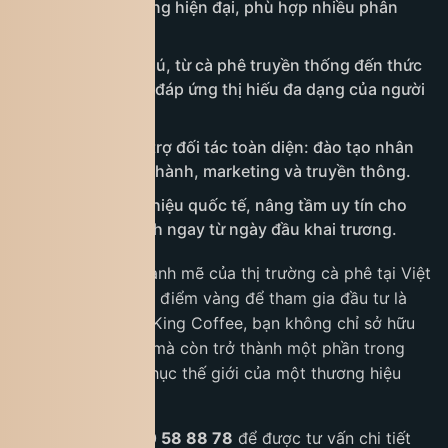
Thiết kế cửa hàng hiện đại, phù hợp nhiều phân
khúc.
Menu phong phú, từ cà phê truyền thống đến thức
uống sáng tạo, đáp ứng thị hiếu đa dạng của người
tiêu dùng.
Chính sách hỗ trợ đối tác toàn diện: đào tạo nhân
sự, quản lý vận hành, marketing và truyền thông.
Lợi thế thương hiệu quốc tế, nâng tầm uy tín cho
điểm kinh doanh ngay từ ngày đầu khai trương.
Sự tăng trưởng mạnh mẽ của thị trường cà phê tại Việt
Nam cho thấy thời điểm vàng để tham gia đầu tư là
ngay bây giờ. Với King Coffee, bạn không chỉ sở hữu
một quán cà phê, mà còn trở thành một phần trong
hành trình chinh phục thế giới của một thương hiệu
Việt Nam.
Liên hệ ngay
1900 58 88 78
để được tư vấn chi tiết