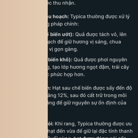
hạt tốt nhất được thu nhận.
Chế biến sau thu hoạch:
Typica thường được xử lý
theo hai phương pháp chính:
Washed (chế biến ướt):
Quả được tách vỏ, lên
men rồi rửa sạch để giữ hương vị sáng, chua
thanh và hậu vị gọn gàng.
Natural (chế biến khô):
Quả được phơi nguyên
trái dưới nắng, tạo lớp hương ngọt đậm, trái cây
rõ và cấu trúc phức hợp hơn.
Sấy và bảo quản:
Hạt sau chế biến được sấy đến độ
ẩm ổn định khoảng 12%, sau đó cất trữ trong môi
trường khô thoáng để giữ nguyên sự ổn định của
hương và vị.
Rang và đóng gói:
Khi rang, Typica thường được ưu
tiên mức rang nhạt đến vừa để giữ lại đặc tính thanh