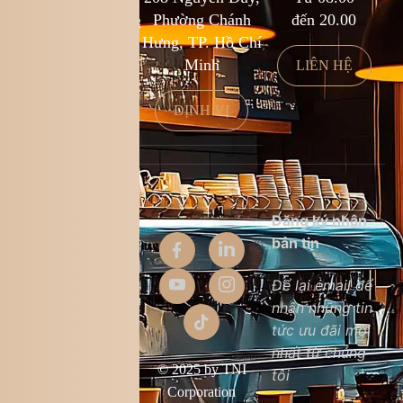
kcf.franchise@kingcoffee.com
Phường Chánh
đến 20.00
Hưng, TP. Hồ Chí
Minh
LIÊN HỆ
LIÊN HỆ
ĐỊNH VỊ
Thông tin
Đăng ký nhận
công ty
bản tin
Giới thiệu
Để lại email để
nhận những tin
Liên hệ
tức ưu đãi mới
Chất lượng sản
nhất từ chúng
phẩm
© 2025 by TNI
tôi
Điều khoản &
Corporation
điều kiện