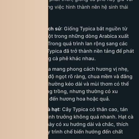
trò quan trọng trong việc hình thành nên hệ sinh thái
cà phê hiện đại.
Nguồn gốc và lịch sử
: Giống Typica bắt nguồn từ
Ethiopia và là một trong những dòng Arabica xuất
hiện sớm nhất. Trong quá trình lan rộng sang các
châu lục khác, Typica đã trở thành nền tảng để phát
triển nhiều giống cà phê khác nhau.
Hương vị
: Typica mang phong cách hương vị nhẹ,
dễ tiếp cận, với độ ngọt rõ ràng, chua mềm và đắng
rất nhẹ. Hậu vị thường kéo dài và mùi thơm có thể
thay đổi tùy vùng trồng, nhưng thường có xu
hướng gợi nhắc đến hương hoa hoặc quả.
Đặc điểm cây và hạt
: Cây Typica có thân cao, tán
gọn và tốc độ sinh trưởng không quá nhanh. Hạt cà
phê của giống này có xu hướng dài và chắc, thích
hợp cho các quy trình chế biến hướng đến chất
lượng ổn định.