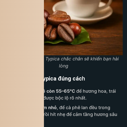
Hương vị cà phê Typica chắc chắn sẽ khiến bạn hài
lòng
Thưởng thức Typica đúng các
h
Uống khi cà phê còn 55–65°C
để hương hoa, trái
cây và độ ngọt được bộc lộ rõ nhất.
Nhấp từng ngụm nhỏ
, để cà phê lan đều trong
khoang miệng, rồi hít nhẹ để cảm tầng hương sâu
hơn.