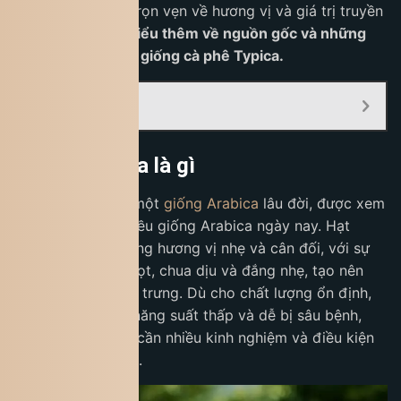
kiếm trải nghiệm trọn vẹn về hương vị và giá trị truyền
thống.
Cùng tìm hiểu thêm về nguồn gốc và những
nét đặc trưng của giống cà phê Typica.
Mục Lục:
Cà phê Typica là gì
Cà phê Typica
là một
giống Arabica
lâu đời, được xem
là “tổ tiên” của nhiều giống Arabica ngày nay. Hạt
Typica thường mang hương vị nhẹ và cân đối, với sự
kết hợp giữa vị ngọt, chua dịu và đắng nhẹ, tạo nên
hậu vị kéo dài đặc trưng. Dù cho chất lượng ổn định,
cây Typica lại có năng suất thấp và dễ bị sâu bệnh,
nên việc canh tác cần nhiều kinh nghiệm và điều kiện
chăm sóc phù hợp.