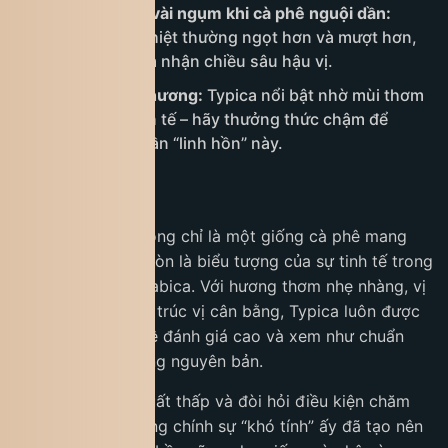
Thử thêm một vài ngụm khi cà phê nguội dần:
Typica khi hạ nhiệt thường ngọt hơn và mượt hơn,
lý tưởng để cảm nhận chiều sâu hậu vị.
Tập trung vào hương:
Typica nổi bật nhờ mùi thơm
thanh, nhẹ, tinh tế – hãy thưởng thức chậm để
không bỏ lỡ phần “linh hồn” này.
Kết luận
Cà phê Typica không chỉ là một giống cà phê mang
giá trị lịch sử mà còn là biểu tượng của sự tinh tế trong
thế giới cà phê Arabica. Với hương thơm nhẹ nhàng, vị
ngọt thanh và cấu trúc vị cân bằng, Typica luôn được
giới thưởng cà phê đánh giá cao và xem như chuẩn
mực của chất lượng nguyên bản.
Dù sở hữu năng suất thấp và đòi hỏi điều kiện chăm
sóc khắt khe, nhưng chính sự “khó tính” ấy đã tạo nên