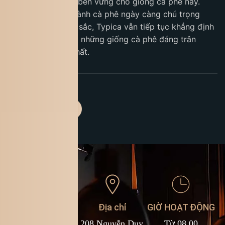
giá trị độc đáo và bền vững cho giống cà phê này.
Trong bối cảnh ngành cà phê ngày càng chú trọng
chất lượng và bản sắc, Typica vẫn tiếp tục khẳng định
vị thế là một trong những giống cà phê đáng trân
trọng và gìn giữ nhất.
Liên hệ
Địa chỉ
GIỜ HOẠT ĐỘNG
1900 588 878
208 Nguyễn Duy,
Từ 08.00