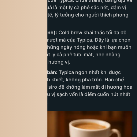
bằng đặc trưng của Typica: chua thanh, đắng dịu và
ngọt mịn. Kết quả là một ly cà phê sắc nét, đậm vị
nhưng vẫn tinh tế, lý tưởng cho người thích phong
cách hiện đại.
Cold Brew (ủ lạnh):
Cold brew khai thác tối đa độ
ngọt dịu và sự mượt mà của Typica. Đây là lựa chọn
hoàn hảo cho những ngày nóng hoặc khi bạn muốn
thưởng thức một ly cà phê tươi mát, nhẹ nhàng
nhưng vẫn giàu hương vị.
Giữ sự nguyên bản:
Typica ngon nhất khi được
thưởng thức tinh khiết, không pha trộn. Hạn chế
đường, sữa hay siro để không làm mất đi hương hoa
thanh tao và hậu vị sạch vốn là điểm cuốn hút nhất
của loại hạt này.