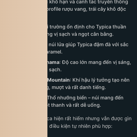
Yemen
: Khí hậu khô hạn và canh tác truyền thống
giúp Typica có profile rượu vang, trái cây khô độc
đáo.
El Salvador
: Môi trường ổn định cho Typica thuần
chủng, tạo hương vị sạch và ngọt cân bằng.
Guatemala
: Đất núi lửa giúp Typica đậm đà với sắc
thái cacao và caramel.
Costa Rica / Panama
: Độ cao lớn mang đến vị sáng,
tinh tế và hậu vị sạch.
Jamaica – Blue Mountain
: Khí hậu lý tưởng tạo nên
Typica cân bằng, mượt và rất danh tiếng.
Hawaii (Kona)
: Thổ nhưỡng biển – núi mang đến
Typica nhẹ, ngọt thanh và rất dễ uống.
Tại Việt Nam, Typica hiện rất hiếm nhưng vẫn được gìn
giữ tại vài vùng có điều kiện tự nhiên phù hợp: