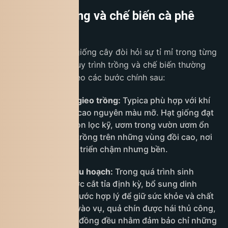
Quy trình trồng và chế biến cà phê
Typica
Cà phê Typica là giống cây đòi hỏi sự tỉ mỉ trong từng
khâu chăm sóc. Quy trình trồng và chế biến thường
được thực hiện theo các bước chính sau:
Chọn giống và gieo trồng:
Typica phù hợp với khí
hậu mát và đất cao nguyên màu mỡ. Hạt giống đạt
chuẩn được chọn lọc kỹ, ươm trong vườn ươm ổn
định rồi đưa ra trồng trên những vùng đồi cao, nơi
cây có thể phát triển chậm nhưng bền.
Chăm sóc và thu hoạch:
Trong quá trình sinh
trưởng, cây được cắt tỉa định kỳ, bổ sung dinh
dưỡng và tưới nước hợp lý để giữ sức khỏe và chất
lượng quả. Khi vào vụ, quả chín được hái thủ công,
lựa từng trái đỏ đồng đều nhằm đảm bảo chỉ những