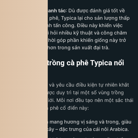
Chất lượng và canh tác
: Dù được đánh giá tốt về
chất lượng ly cà phê, Typica lại cho sản lượng thấp
và dễ bị sâu bệnh tấn công. Điều này khiến việc
trồng Typica đòi hỏi nhiều kỹ thuật và công chăm
sóc hơn, đồng thời góp phần khiến giống này trở
nên ít phổ biến hơn trong sản xuất đại trà.
Những vùng trồng cà phê Typica nổi
tiếng
Dù năng suất thấp và yêu cầu điều kiện tự nhiên khắt
khe,
Typica
vẫn được duy trì tại một số vùng trồng
đặc biệt trên thế giới. Mỗi nơi đều tạo nên một sắc thái
riêng cho giống cà phê cổ điển này:
Ethiopia
: Typica mang hương vị sáng và trong, giàu
nốt hoa và trái cây – đặc trưng của cái nôi Arabica.