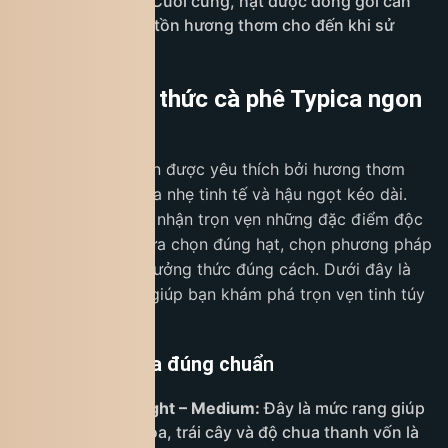
nhẹ đặc trưng. Cuối cùng, hạt được đóng gói cẩn
thận nhằm bảo tồn hương thơm cho đến khi sử
dụng.
Cách thưởng thức cà phê Typica ngon
nhất
Cà phê Typica luôn được yêu thích bởi hương thơm
thanh khiết, vị chua nhẹ tinh tế và hậu ngọt kéo dài.
Tuy nhiên, để cảm nhận trọn vẹn những đặc điểm độc
đáo đó, bạn cần lựa chọn đúng hạt, chọn phương pháp
pha phù hợp và thưởng thức đúng cách. Dưới đây là
hướng dẫn tối ưu giúp bạn khám phá trọn vẹn tinh túy
của Typica.
Chọn hạt Typica đúng chuẩ
n
Ưu tiên rang Light – Medium:
Đây là mức rang giúp
giữ lại hương hoa, trái cây và độ chua thanh vốn là