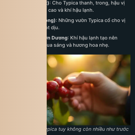
Cầu Đất (Đà Lạt)
: Cho Typica thanh, trong, hậu vị
ngọt dài nhờ độ cao và khí hậu lạnh.
Di Linh (Lâm Đồng)
: Những vườn Typica cổ cho vị
mềm mại và ngọt dịu.
Lạc Dương – Đơn Dương
: Khí hậu lạnh tạo nên
Typica có độ chua sáng và hương hoa nhẹ.
Diện tích trồng Typica tuy không còn nhiều như trước