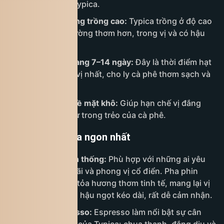
“linh hồn” của Typica.
Chọn hạt từ vùng trồng cao:
Typica trồng ở độ cao
trên 1.400m thường thơm hơn, trong vị và có hậu
ngọt rõ rệt.
Dùng hạt mới rang 7–14 ngày:
Đây là thời điểm hạt
ổn định hương vị nhất, cho ly cà phê thơm sạch và
cân bằng.
Hạt đẹp, ít lỗi, bề mặt khô:
Giúp hạn chế vị đắng
gắt, giữ được sự trong trẻo của cà phê.
Cách pha Typica ngon nhất
Pha phin truyền thống:
Phù hợp với những ai yêu
thích sự chậm rãi và phong vị cổ điển. Pha phin
giúp Typica lan tỏa hương thơm tinh tế, mang lại vị
thanh nhẹ cùng hậu ngọt kéo dài, rất dễ cảm nhận.
Pha máy Espresso:
Espresso làm nổi bật sự cân