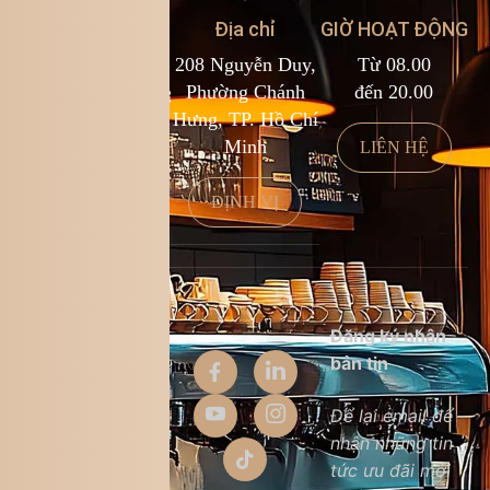
Liên hệ
Địa chỉ
GIỜ HOẠT ĐỘNG
1900 588 878
208 Nguyễn Duy,
Từ 08.00
kcf.franchise@kingcoffee.com
Phường Chánh
đến 20.00
Hưng, TP. Hồ Chí
Minh
LIÊN HỆ
LIÊN HỆ
ĐỊNH VỊ
Thông tin
Đăng ký nhận
công ty
bản tin
Giới thiệu
Để lại email để
nhận những tin
Liên hệ
tức ưu đãi mới
Chất lượng sản