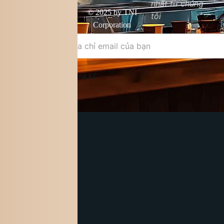
nhất từ chúng
phẩm
© 2025 by TNI
tôi
Điều khoản &
Corporation
điều kiện
Đăng ký